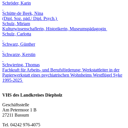
Schröder, Karin
Schütte-de Beek, Nina
(Dipl. Soz. päd./ Dipl. Psych.)
Schulz, Miriam
Kulturwissenschaflerin, Historikerin, Museumspädagogin
Schulz, Carlotta
Schwarz, Günther
Schwarze, Kerstin
Schwiering, Thomas
Fachkraft für Arbeits- und Berufsförderung; Werkstattleiter in der
Papierwerkstatt eines psychiatrischen Wohnheims Westflügel Syke
1995-2025
VHS des Landkreises Diepholz
Geschäftsstelle
Am Petermoor 1 B
27211 Bassum
Tel. 04242 976-4075