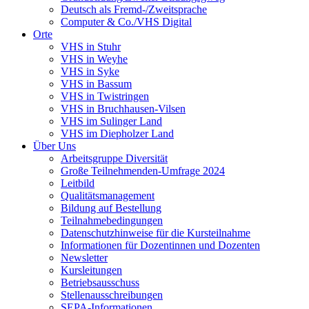
Deutsch als Fremd-/Zweitsprache
Computer & Co./VHS Digital
Orte
VHS in Stuhr
VHS in Weyhe
VHS in Syke
VHS in Bassum
VHS in Twistringen
VHS in Bruchhausen-Vilsen
VHS im Sulinger Land
VHS im Diepholzer Land
Über Uns
Arbeitsgruppe Diversität
Große Teilnehmenden-Umfrage 2024
Leitbild
Qualitätsmanagement
Bildung auf Bestellung
Teilnahmebedingungen
Datenschutzhinweise für die Kursteilnahme
Informationen für Dozentinnen und Dozenten
Newsletter
Kursleitungen
Betriebsausschuss
Stellenausschreibungen
SEPA-Informationen