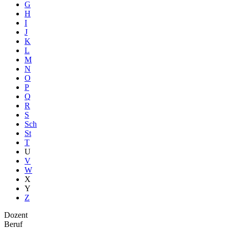
G
H
I
J
K
L
M
N
O
P
Q
R
S
Sch
St
T
U
V
W
X
Y
Z
Dozent
Beruf