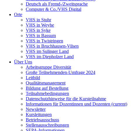
Deutsch als Fremd-/Zweitsprache
Computer & Co./VHS Digital
Orte
VHS in Stuhr
VHS in Weyhe
VHS in Syke
VHS in Bassum
VHS in Twistringen
VHS in Bruchhausen-Vilsen
VHS im Sulinger Land
VHS im Diepholzer Land
Über Uns
Arbeitsgruppe Diversität
Große Teilnehmenden-Umfrage 2024
Leitbild
Qualitätsmanagement
Bildung auf Bestellung
Teilnahmebedingungen
Datenschutzhinweise für die Kursteilnahme
Informationen für Dozentinnen und Dozenten
(current)
Newsletter
Kursleitungen
Betriebsausschuss
Stellenausschreibungen
SEPA-Informationen