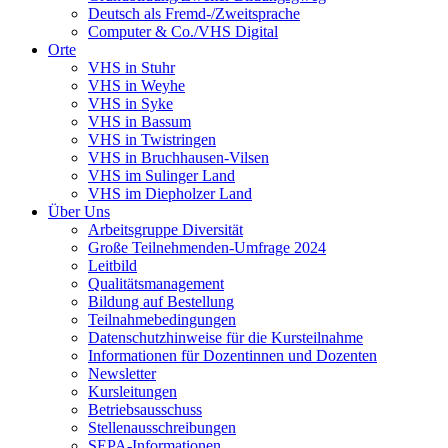
Deutsch als Fremd-/Zweitsprache
Computer & Co./VHS Digital
Orte
VHS in Stuhr
VHS in Weyhe
VHS in Syke
VHS in Bassum
VHS in Twistringen
VHS in Bruchhausen-Vilsen
VHS im Sulinger Land
VHS im Diepholzer Land
Über Uns
Arbeitsgruppe Diversität
Große Teilnehmenden-Umfrage 2024
Leitbild
Qualitätsmanagement
Bildung auf Bestellung
Teilnahmebedingungen
Datenschutzhinweise für die Kursteilnahme
Informationen für Dozentinnen und Dozenten
Newsletter
Kursleitungen
Betriebsausschuss
Stellenausschreibungen
SEPA-Informationen