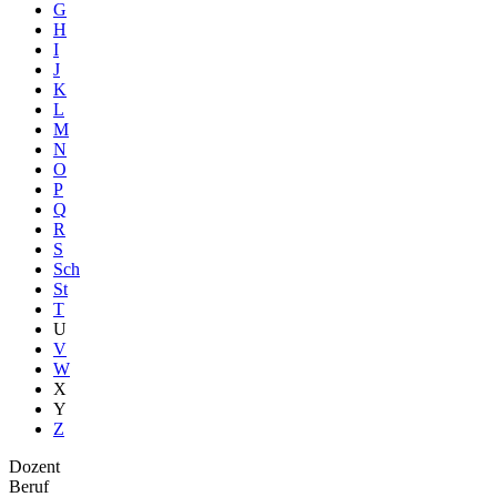
G
H
I
J
K
L
M
N
O
P
Q
R
S
Sch
St
T
U
V
W
X
Y
Z
Dozent
Beruf