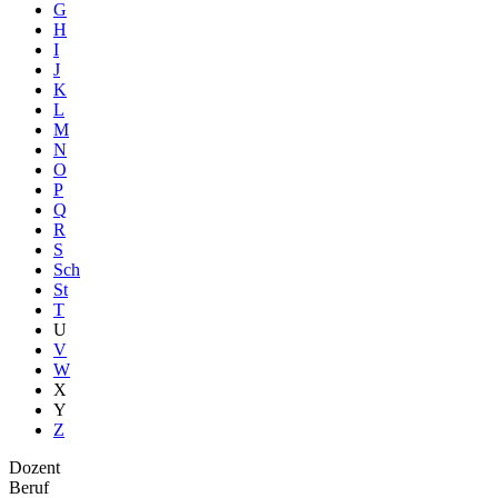
G
H
I
J
K
L
M
N
O
P
Q
R
S
Sch
St
T
U
V
W
X
Y
Z
Dozent
Beruf