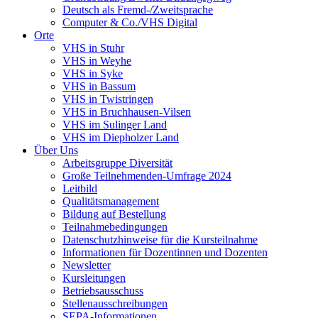
Deutsch als Fremd-/Zweitsprache
Computer & Co./VHS Digital
Orte
VHS in Stuhr
VHS in Weyhe
VHS in Syke
VHS in Bassum
VHS in Twistringen
VHS in Bruchhausen-Vilsen
VHS im Sulinger Land
VHS im Diepholzer Land
Über Uns
Arbeitsgruppe Diversität
Große Teilnehmenden-Umfrage 2024
Leitbild
Qualitätsmanagement
Bildung auf Bestellung
Teilnahmebedingungen
Datenschutzhinweise für die Kursteilnahme
Informationen für Dozentinnen und Dozenten
Newsletter
Kursleitungen
Betriebsausschuss
Stellenausschreibungen
SEPA-Informationen