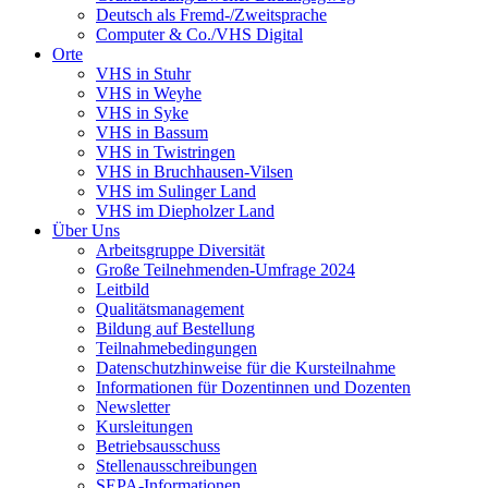
Deutsch als Fremd-/Zweitsprache
Computer & Co./VHS Digital
Orte
VHS in Stuhr
VHS in Weyhe
VHS in Syke
VHS in Bassum
VHS in Twistringen
VHS in Bruchhausen-Vilsen
VHS im Sulinger Land
VHS im Diepholzer Land
Über Uns
Arbeitsgruppe Diversität
Große Teilnehmenden-Umfrage 2024
Leitbild
Qualitätsmanagement
Bildung auf Bestellung
Teilnahmebedingungen
Datenschutzhinweise für die Kursteilnahme
Informationen für Dozentinnen und Dozenten
Newsletter
Kursleitungen
Betriebsausschuss
Stellenausschreibungen
SEPA-Informationen