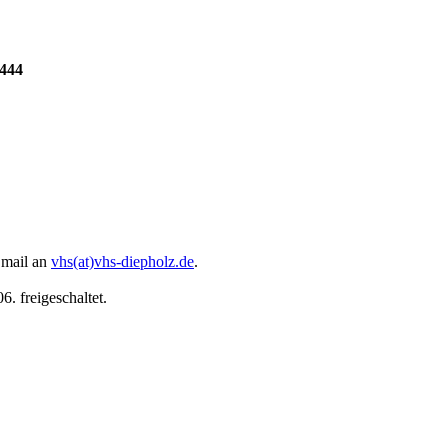
4444
 Email an
vhs(at)vhs-diepholz.de
.
. freigeschaltet.