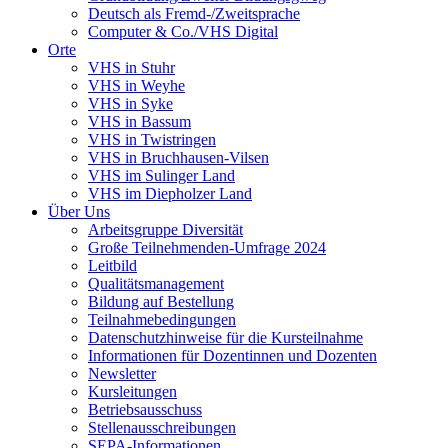
Deutsch als Fremd-/Zweitsprache
Computer & Co./VHS Digital
Orte
VHS in Stuhr
VHS in Weyhe
VHS in Syke
VHS in Bassum
VHS in Twistringen
VHS in Bruchhausen-Vilsen
VHS im Sulinger Land
VHS im Diepholzer Land
Über Uns
Arbeitsgruppe Diversität
Große Teilnehmenden-Umfrage 2024
Leitbild
Qualitätsmanagement
Bildung auf Bestellung
Teilnahmebedingungen
Datenschutzhinweise für die Kursteilnahme
Informationen für Dozentinnen und Dozenten
Newsletter
Kursleitungen
Betriebsausschuss
Stellenausschreibungen
SEPA-Informationen