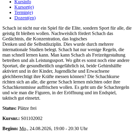
Kursinfo
Kursort(e)
Termin(e)
Dozent(en)
Schach ist nicht nur ein Spiel für die Elite, sondern Sport für alle, die
geistig fit bleiben wollen. Nachweislich fördert Schach das
Gedächtnis, die Konzentration, das logisches
Denken und die Selbstdisziplin. Dies wurde durch mehrere
internationale Studien belegt. Schach hat nur wenige Regeln, die
man schnell lernen kann. Man kann Schach als Freizeitgestaltung
betreiben und als Leistungssport. Wo gibt es sonst noch eine andere
Sportart, die gesundheitlich ungefährlich ist, beide Gehirnhälfte
aktiviert und in der Kinder, Jugendliche und Erwachsene
gleichberechtigt ihre Kräfte messen können? Die Schachkurse
richten sich an alle, die gerne Schach lernen möchten oder ihre
Schachkenntnisse auffrischen wollen. Es geht um die Schachregeln
und wie man die Figuren, in der Eröffnung und im Endspiel,
taktisch gut einsetzt.
Status:
Plätze frei
Kursnr.:
S01102002
Beginn:
Mo.
, 24.08.2026, 19:00 - 20:30 Uhr