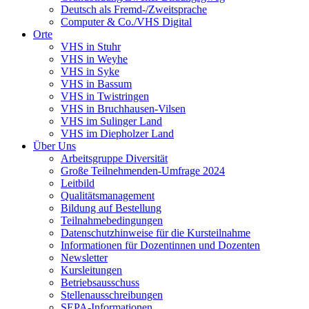
Deutsch als Fremd-/Zweitsprache
Computer & Co./VHS Digital
Orte
VHS in Stuhr
VHS in Weyhe
VHS in Syke
VHS in Bassum
VHS in Twistringen
VHS in Bruchhausen-Vilsen
VHS im Sulinger Land
VHS im Diepholzer Land
Über Uns
Arbeitsgruppe Diversität
Große Teilnehmenden-Umfrage 2024
Leitbild
Qualitätsmanagement
Bildung auf Bestellung
Teilnahmebedingungen
Datenschutzhinweise für die Kursteilnahme
Informationen für Dozentinnen und Dozenten
Newsletter
Kursleitungen
Betriebsausschuss
Stellenausschreibungen
SEPA-Informationen