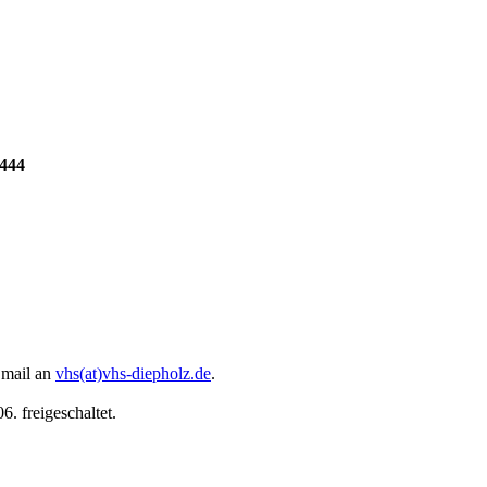
4444
 Email an
vhs(at)vhs-diepholz.de
.
. freigeschaltet.