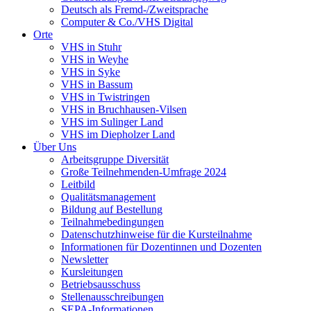
Deutsch als Fremd-/Zweitsprache
Computer & Co./VHS Digital
Orte
VHS in Stuhr
VHS in Weyhe
VHS in Syke
VHS in Bassum
VHS in Twistringen
VHS in Bruchhausen-Vilsen
VHS im Sulinger Land
VHS im Diepholzer Land
Über Uns
Arbeitsgruppe Diversität
Große Teilnehmenden-Umfrage 2024
Leitbild
Qualitätsmanagement
Bildung auf Bestellung
Teilnahmebedingungen
Datenschutzhinweise für die Kursteilnahme
Informationen für Dozentinnen und Dozenten
Newsletter
Kursleitungen
Betriebsausschuss
Stellenausschreibungen
SEPA-Informationen