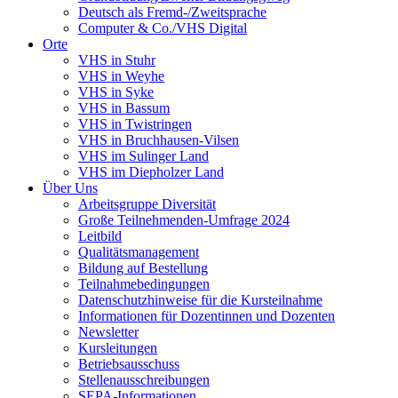
Deutsch als Fremd-/Zweitsprache
Computer & Co./VHS Digital
Orte
VHS in Stuhr
VHS in Weyhe
VHS in Syke
VHS in Bassum
VHS in Twistringen
VHS in Bruchhausen-Vilsen
VHS im Sulinger Land
VHS im Diepholzer Land
Über Uns
Arbeitsgruppe Diversität
Große Teilnehmenden-Umfrage 2024
Leitbild
Qualitätsmanagement
Bildung auf Bestellung
Teilnahmebedingungen
Datenschutzhinweise für die Kursteilnahme
Informationen für Dozentinnen und Dozenten
Newsletter
Kursleitungen
Betriebsausschuss
Stellenausschreibungen
SEPA-Informationen