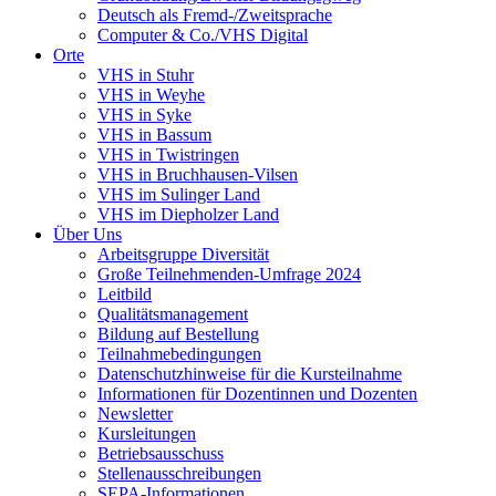
Deutsch als Fremd-/Zweitsprache
Computer & Co./VHS Digital
Orte
VHS in Stuhr
VHS in Weyhe
VHS in Syke
VHS in Bassum
VHS in Twistringen
VHS in Bruchhausen-Vilsen
VHS im Sulinger Land
VHS im Diepholzer Land
Über Uns
Arbeitsgruppe Diversität
Große Teilnehmenden-Umfrage 2024
Leitbild
Qualitätsmanagement
Bildung auf Bestellung
Teilnahmebedingungen
Datenschutzhinweise für die Kursteilnahme
Informationen für Dozentinnen und Dozenten
Newsletter
Kursleitungen
Betriebsausschuss
Stellenausschreibungen
SEPA-Informationen