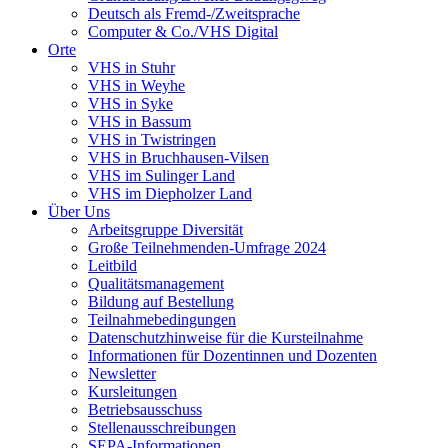
Deutsch als Fremd-/Zweitsprache
Computer & Co./VHS Digital
Orte
VHS in Stuhr
VHS in Weyhe
VHS in Syke
VHS in Bassum
VHS in Twistringen
VHS in Bruchhausen-Vilsen
VHS im Sulinger Land
VHS im Diepholzer Land
Über Uns
Arbeitsgruppe Diversität
Große Teilnehmenden-Umfrage 2024
Leitbild
Qualitätsmanagement
Bildung auf Bestellung
Teilnahmebedingungen
Datenschutzhinweise für die Kursteilnahme
Informationen für Dozentinnen und Dozenten
Newsletter
Kursleitungen
Betriebsausschuss
Stellenausschreibungen
SEPA-Informationen