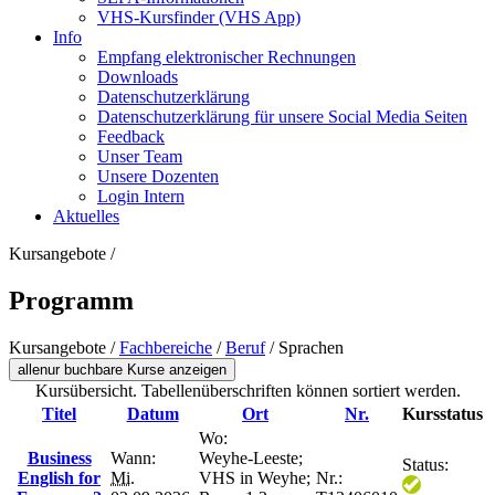
VHS-Kursfinder (VHS App)
Info
Empfang elektronischer Rechnungen
Downloads
Datenschutzerklärung
Datenschutzerklärung für unsere Social Media Seiten
Feedback
Unser Team
Unsere Dozenten
Login Intern
Aktuelles
Kursangebote
/
Programm
Kursangebote
/
Fachbereiche
/
Beruf
/
Sprachen
alle
nur buchbare
Kurse anzeigen
Kursübersicht. Tabellenüberschriften können sortiert werden.
Titel
Datum
Ort
Nr.
Kursstatus
Wo:
Business
Wann:
Weyhe-Leeste;
Status:
English for
Mi.
VHS in Weyhe;
Nr.: