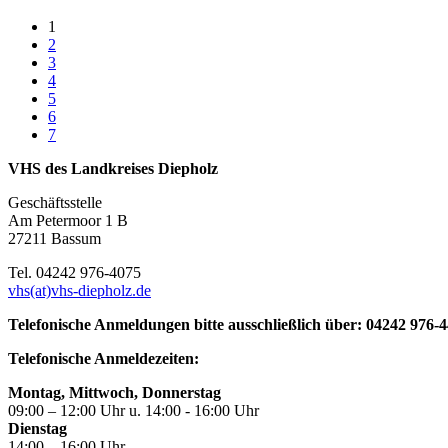
1
2
3
4
5
6
7
VHS des Landkreises Diepholz
Geschäftsstelle
Am Petermoor 1 B
27211 Bassum
Tel. 04242 976-4075
vhs(at)vhs-diepholz.de
Telefonische Anmeldungen bitte ausschließlich über: 04242 976-
Telefonische Anmeldezeiten:
Montag, Mittwoch, Donnerstag
09:00 – 12:00 Uhr u. 14:00 - 16:00 Uhr
Dienstag
14:00 – 16:00 Uhr