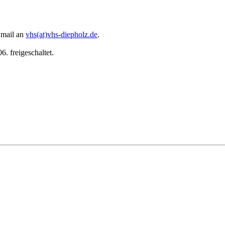
 Email an
vhs(at)vhs-diepholz.de
.
. freigeschaltet.