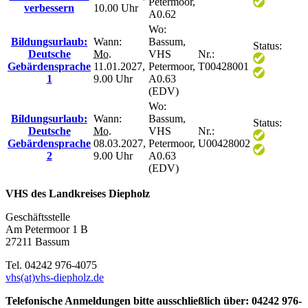
Petermoor,
verbessern
10.00 Uhr
A0.62
Wo:
Bildungsurlaub:
Wann:
Bassum,
Status:
Deutsche
Mo.
VHS
Nr.:
Gebärdensprache
11.01.2027,
Petermoor,
T00428001
1
9.00 Uhr
A0.63
(EDV)
Wo:
Bildungsurlaub:
Wann:
Bassum,
Status:
Deutsche
Mo.
VHS
Nr.:
Gebärdensprache
08.03.2027,
Petermoor,
U00428002
2
9.00 Uhr
A0.63
(EDV)
VHS des Landkreises Diepholz
Geschäftsstelle
Am Petermoor 1 B
27211 Bassum
Tel. 04242 976-4075
vhs(at)vhs-diepholz.de
Telefonische Anmeldungen bitte ausschließlich über: 04242 976-