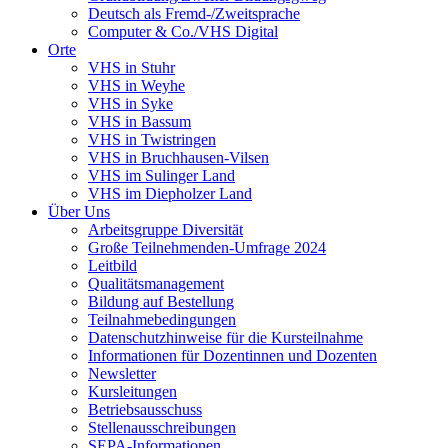
Deutsch als Fremd-/Zweitsprache
Computer & Co./VHS Digital
Orte
VHS in Stuhr
VHS in Weyhe
VHS in Syke
VHS in Bassum
VHS in Twistringen
VHS in Bruchhausen-Vilsen
VHS im Sulinger Land
VHS im Diepholzer Land
Über Uns
Arbeitsgruppe Diversität
Große Teilnehmenden-Umfrage 2024
Leitbild
Qualitätsmanagement
Bildung auf Bestellung
Teilnahmebedingungen
Datenschutzhinweise für die Kursteilnahme
Informationen für Dozentinnen und Dozenten
Newsletter
Kursleitungen
Betriebsausschuss
Stellenausschreibungen
SEPA-Informationen