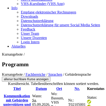
VHS-Kursfinder (VHS App)
Info
Empfang elektronischer Rechnungen
Downloads
Datenschutzerklärung
Datenschutzerklärung für unsere Social Media Seiten
Feedback
Unser Team
Unsere Dozenten
Login Intern
Aktuelles
Kursangebote
/
Programm
Kursangebote
/
Fachbereiche
/
Sprachen
/
Gebärdensprache
alle
nur buchbare
Kurse anzeigen
Kursübersicht. Tabellenüberschriften können sortiert werden.
Titel
Datum
Ort
Nr.
Kursstatus
Wo:
Kommunikation
Wann:
Status:
Bassum,
mit Gebärden
Sa.
Nr.:
VHS
unterstützen und
05.09.2026,
T02105001