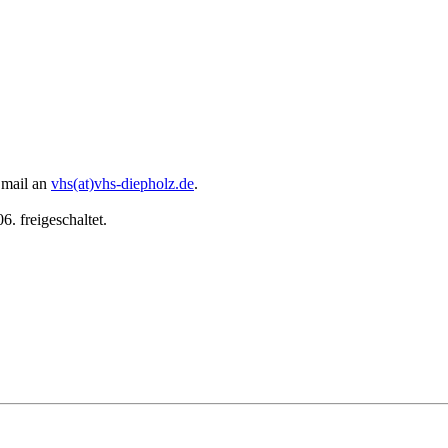
 Email an
vhs(at)vhs-diepholz.de
.
. freigeschaltet.