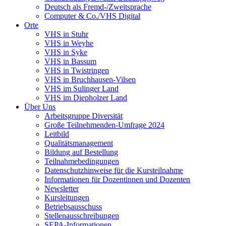
Deutsch als Fremd-/Zweitsprache
Computer & Co./VHS Digital
Orte
VHS in Stuhr
VHS in Weyhe
VHS in Syke
VHS in Bassum
VHS in Twistringen
VHS in Bruchhausen-Vilsen
VHS im Sulinger Land
VHS im Diepholzer Land
Über Uns
Arbeitsgruppe Diversität
Große Teilnehmenden-Umfrage 2024
Leitbild
Qualitätsmanagement
Bildung auf Bestellung
Teilnahmebedingungen
Datenschutzhinweise für die Kursteilnahme
Informationen für Dozentinnen und Dozenten
Newsletter
Kursleitungen
Betriebsausschuss
Stellenausschreibungen
SEPA-Informationen