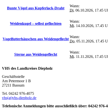
Wann:
Bunte Vögel aus Kupferlack-Draht
Di.
06.10.2026, 17.45 U
Wann:
Weidenkugel – selbst geflochten
Mi.
14.10.2026, 17.45 U
Wann:
Vogelfutterhäuschen aus Weidengeflecht
Do.
05.11.2026, 17.45 U
Wann:
Sterne aus Weidengeflecht
Mi.
11.11.2026, 17.45 U
VHS des Landkreises Diepholz
Geschäftsstelle
Am Petermoor 1 B
27211 Bassum
Tel. 04242 976-4075
vhs(at)vhs-diepholz.de
Telefonische Anmeldungen bitte ausschließlich über: 04242 976-