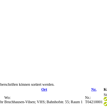
berschriften können sortiert werden.
Ort
Nr.
K
St
Wo:
Nr.:
hr
Bruchhausen-Vilsen; VHS; Bahnhofstr. 55; Raum 1
T04210001