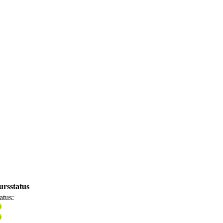
ursstatus
atus: