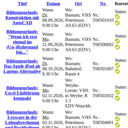
Titel
Datum
Ort
Nr.
Kursst
Wann:
Wo:
Status:
Bildungsurlaub:
Di.
Bassum, VHS
Nr.:
Konstruktion mit
08.09.2026,
Petermoor,
T00501010
AutoCAD
9.00 Uhr
A0.63 (EDV)
Bildungsurlaub:
Wann:
Wo:
Status:
"Wenn ich erst
Mo.
Bassum, VHS
Nr.:
einmal im
21.09.2026,
Petermoor,
T00500002
(Un-)Ruhestand
9.00 Uhr
A0.63 (EDV)
bin..."
Wann:
Wo:
Status:
Bildungsurlaub:
Di.
Bassum;
Nr.:
Das Apple iPad als
06.10.2026,
Bahnhof;
T00501007
Laptop-Alternative
8.30 Uhr
Raum 4
Wo:
Wann:
Weyhe-
Status:
Bildungsurlaub:
Mo.
Leeste; VHS
Nr.:
Excel Einführung
02.11.2026,
in Weyhe; R
T00502032
kompakt
9.00 Uhr
1.3
EDV/Waschb.
Bildungsurlaub:
Wann:
Wo:
Status:
Lexware in der
Mo.
Bassum, VHS
Nr.:
Lohnabrechnung
02.11.2026,
Petermoor,
T00504001
und Buchhaltung
9.00 Uhr
A0.63 (EDV)