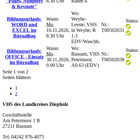
"Pages, Numbers
8.30 Uhr
Raum 4
& Keynote"
Wo:
Bildungsurlaub:
Wann:
Weyhe-
Status:
WORD und
Mo.
Leeste; VHS
Nr.:
EXCEL im
16.11.2026,
in Weyhe; R
T00502031
Büroalltag
8.30 Uhr
1.3
EDV/Waschb.
Wann:
Wo:
Status:
Bildungsurlaub:
Mo.
Bassum, VHS
Nr.:
OFFICE - Einsatz
30.11.2026,
Petermoor,
T00502038
im Büroalltag
9.00 Uhr
A0.63 (EDV)
Seite 1 von 2
Seiten blättern
1
2
VHS des Landkreises Diepholz
Geschäftsstelle
Am Petermoor 1 B
27211 Bassum
Tel. 04242 976-4075