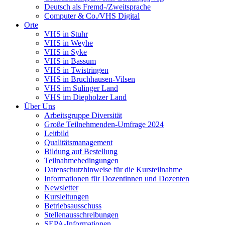
Deutsch als Fremd-/Zweitsprache
Computer & Co./VHS Digital
Orte
VHS in Stuhr
VHS in Weyhe
VHS in Syke
VHS in Bassum
VHS in Twistringen
VHS in Bruchhausen-Vilsen
VHS im Sulinger Land
VHS im Diepholzer Land
Über Uns
Arbeitsgruppe Diversität
Große Teilnehmenden-Umfrage 2024
Leitbild
Qualitätsmanagement
Bildung auf Bestellung
Teilnahmebedingungen
Datenschutzhinweise für die Kursteilnahme
Informationen für Dozentinnen und Dozenten
Newsletter
Kursleitungen
Betriebsausschuss
Stellenausschreibungen
SEPA-Informationen