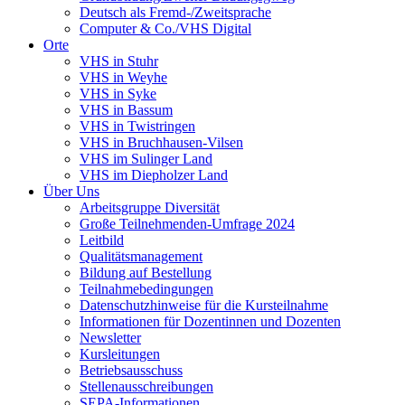
Deutsch als Fremd-/Zweitsprache
Computer & Co./VHS Digital
Orte
VHS in Stuhr
VHS in Weyhe
VHS in Syke
VHS in Bassum
VHS in Twistringen
VHS in Bruchhausen-Vilsen
VHS im Sulinger Land
VHS im Diepholzer Land
Über Uns
Arbeitsgruppe Diversität
Große Teilnehmenden-Umfrage 2024
Leitbild
Qualitätsmanagement
Bildung auf Bestellung
Teilnahmebedingungen
Datenschutzhinweise für die Kursteilnahme
Informationen für Dozentinnen und Dozenten
Newsletter
Kursleitungen
Betriebsausschuss
Stellenausschreibungen
SEPA-Informationen