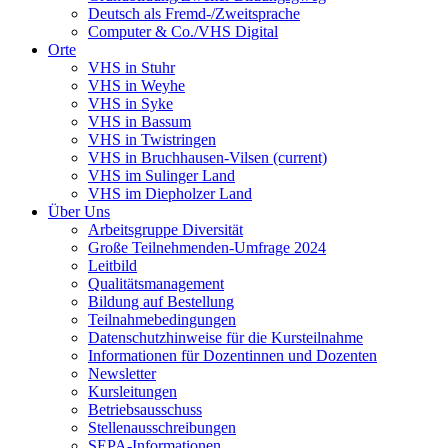
Deutsch als Fremd-/Zweitsprache
Computer & Co./VHS Digital
Orte
VHS in Stuhr
VHS in Weyhe
VHS in Syke
VHS in Bassum
VHS in Twistringen
VHS in Bruchhausen-Vilsen
(current)
VHS im Sulinger Land
VHS im Diepholzer Land
Über Uns
Arbeitsgruppe Diversität
Große Teilnehmenden-Umfrage 2024
Leitbild
Qualitätsmanagement
Bildung auf Bestellung
Teilnahmebedingungen
Datenschutzhinweise für die Kursteilnahme
Informationen für Dozentinnen und Dozenten
Newsletter
Kursleitungen
Betriebsausschuss
Stellenausschreibungen
SEPA-Informationen