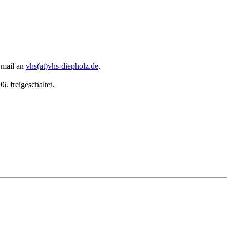
 Email an
vhs(at)vhs-diepholz.de
.
. freigeschaltet.