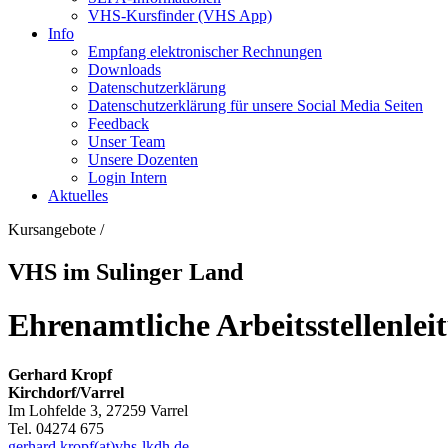
VHS-Kursfinder (VHS App)
Info
Empfang elektronischer Rechnungen
Downloads
Datenschutzerklärung
Datenschutzerklärung für unsere Social Media Seiten
Feedback
Unser Team
Unsere Dozenten
Login Intern
Aktuelles
Kursangebote
/
VHS im Sulinger Land
Ehrenamtliche Arbeitsstellenlei
Gerhard Kropf
Kirchdorf/Varrel
Im Lohfelde 3, 27259 Varrel
Tel. 04274 675
gerhard.kropf(at)vhs-lkdh.de