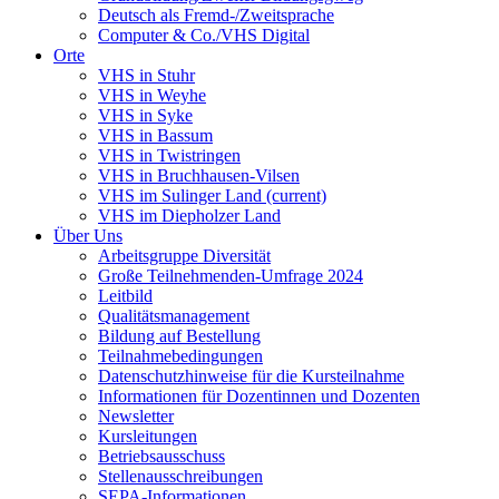
Deutsch als Fremd-/Zweitsprache
Computer & Co./VHS Digital
Orte
VHS in Stuhr
VHS in Weyhe
VHS in Syke
VHS in Bassum
VHS in Twistringen
VHS in Bruchhausen-Vilsen
VHS im Sulinger Land
(current)
VHS im Diepholzer Land
Über Uns
Arbeitsgruppe Diversität
Große Teilnehmenden-Umfrage 2024
Leitbild
Qualitätsmanagement
Bildung auf Bestellung
Teilnahmebedingungen
Datenschutzhinweise für die Kursteilnahme
Informationen für Dozentinnen und Dozenten
Newsletter
Kursleitungen
Betriebsausschuss
Stellenausschreibungen
SEPA-Informationen