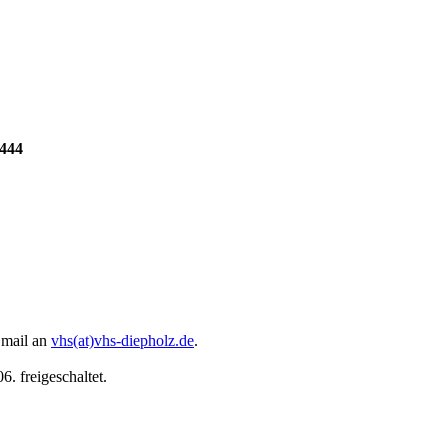
4444
 Email an
vhs(at)vhs-diepholz.de
.
. freigeschaltet.