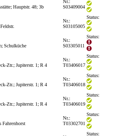
Nr.:
tätte; Hauptstr. 48; 3b
S03409004
Status:
Nr.:
Feldstr.
S03105005
Status:
Nr.:
; Schulküche
S03305011
Status:
Nr.:
-Ztr.; Jupiterstr. 1; R 4
T03406017
Status:
Nr.:
-Ztr.; Jupiterstr. 1; R 4
T03406018
Status:
Nr.:
-Ztr.; Jupiterstr. 1; R 4
T03406019
Status:
Nr.:
s Fahrenhorst
T03302701
Status: