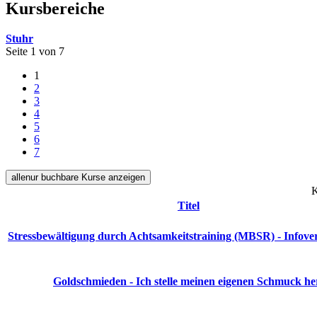
Kursbereiche
Stuhr
Seite 1 von 7
1
2
3
4
5
6
7
alle
nur buchbare
Kurse anzeigen
K
Titel
Stressbewältigung durch Achtsamkeitstraining (MBSR) - Infove
Goldschmieden - Ich stelle meinen eigenen Schmuck he