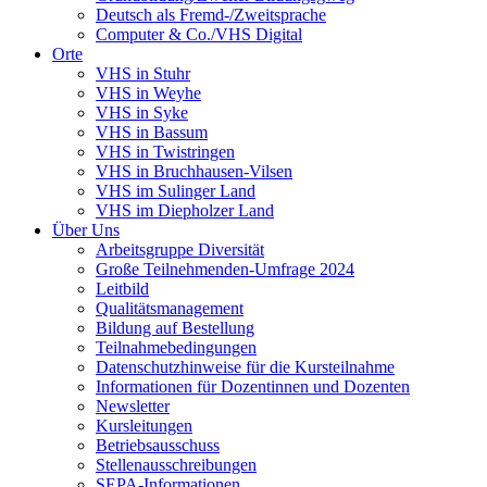
Deutsch als Fremd-/Zweitsprache
Computer & Co./VHS Digital
Orte
VHS in Stuhr
VHS in Weyhe
VHS in Syke
VHS in Bassum
VHS in Twistringen
VHS in Bruchhausen-Vilsen
VHS im Sulinger Land
VHS im Diepholzer Land
Über Uns
Arbeitsgruppe Diversität
Große Teilnehmenden-Umfrage 2024
Leitbild
Qualitätsmanagement
Bildung auf Bestellung
Teilnahmebedingungen
Datenschutzhinweise für die Kursteilnahme
Informationen für Dozentinnen und Dozenten
Newsletter
Kursleitungen
Betriebsausschuss
Stellenausschreibungen
SEPA-Informationen