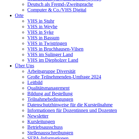
Deutsch als Fremd-/Zweitsprache
Computer & Co./VHS Digital
Orte
VHS in Stuhr
VHS in Weyhe
VHS in Syke
VHS in Bassum
VHS in Twistringen
VHS in Bruchhausen-Vilsen
VHS im Sulinger Land
VHS im Diepholzer Land
Über Uns
Arbeitsgruppe Diversität
Große Teilnehmenden-Umfrage 2024
Leitbild
Qualitätsmanagement
Bildung auf Bestellung
Teilnahmebedingungen
Datenschutzhinweise für die Kursteilnahme
Informationen für Dozentinnen und Dozenten
Newsletter
Kursleitungen
Betriebsausschuss
Stellenausschreibungen
SEPA-Informationen