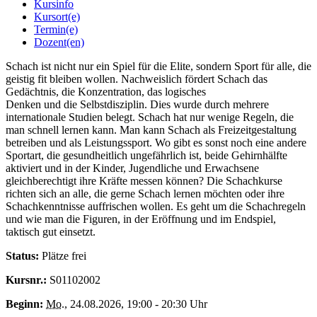
Kursinfo
Kursort(e)
Termin(e)
Dozent(en)
Schach ist nicht nur ein Spiel für die Elite, sondern Sport für alle, die
geistig fit bleiben wollen. Nachweislich fördert Schach das
Gedächtnis, die Konzentration, das logisches
Denken und die Selbstdisziplin. Dies wurde durch mehrere
internationale Studien belegt. Schach hat nur wenige Regeln, die
man schnell lernen kann. Man kann Schach als Freizeitgestaltung
betreiben und als Leistungssport. Wo gibt es sonst noch eine andere
Sportart, die gesundheitlich ungefährlich ist, beide Gehirnhälfte
aktiviert und in der Kinder, Jugendliche und Erwachsene
gleichberechtigt ihre Kräfte messen können? Die Schachkurse
richten sich an alle, die gerne Schach lernen möchten oder ihre
Schachkenntnisse auffrischen wollen. Es geht um die Schachregeln
und wie man die Figuren, in der Eröffnung und im Endspiel,
taktisch gut einsetzt.
Status:
Plätze frei
Kursnr.:
S01102002
Beginn:
Mo.
, 24.08.2026, 19:00 - 20:30 Uhr