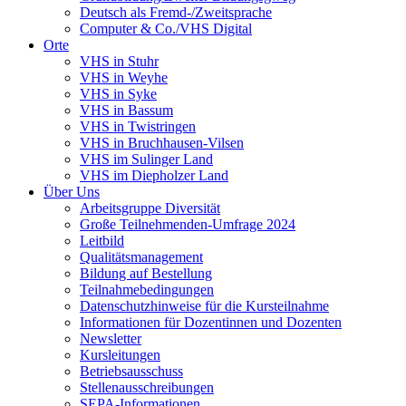
Deutsch als Fremd-/Zweitsprache
Computer & Co./VHS Digital
Orte
VHS in Stuhr
VHS in Weyhe
VHS in Syke
VHS in Bassum
VHS in Twistringen
VHS in Bruchhausen-Vilsen
VHS im Sulinger Land
VHS im Diepholzer Land
Über Uns
Arbeitsgruppe Diversität
Große Teilnehmenden-Umfrage 2024
Leitbild
Qualitätsmanagement
Bildung auf Bestellung
Teilnahmebedingungen
Datenschutzhinweise für die Kursteilnahme
Informationen für Dozentinnen und Dozenten
Newsletter
Kursleitungen
Betriebsausschuss
Stellenausschreibungen
SEPA-Informationen