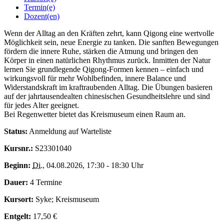
Termin(e)
Dozent(en)
Wenn der Alltag an den Kräften zehrt, kann Qigong eine wertvolle
Möglichkeit sein, neue Energie zu tanken. Die sanften Bewegungen
fördern die innere Ruhe, stärken die Atmung und bringen den
Körper in einen natürlichen Rhythmus zurück. Inmitten der Natur
lernen Sie grundlegende Qigong-Formen kennen – einfach und
wirkungsvoll für mehr Wohlbefinden, innere Balance und
Widerstandskraft im kraftraubenden Alltag. Die Übungen basieren
auf der jahrtausendealten chinesischen Gesundheitslehre und sind
für jedes Alter geeignet.
Bei Regenwetter bietet das Kreismuseum einen Raum an.
Status:
Anmeldung auf Warteliste
Kursnr.:
S23301040
Beginn:
Di.
, 04.08.2026, 17:30 - 18:30 Uhr
Dauer:
4 Termine
Kursort:
Syke; Kreismuseum
Entgelt:
17,50 €