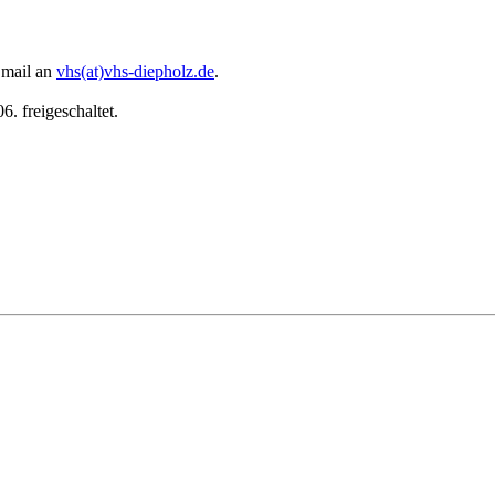
 Email an
vhs(at)vhs-diepholz.de
.
. freigeschaltet.