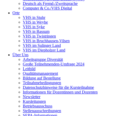
Deutsch als Fremd-/Zweitsprache
Computer & Co./VHS Digital
Orte
VHS in Stuhr
VHS in Weyhe
VHS in Syke
VHS in Bassum
VHS in Twistringen
VHS in Bruchhausen-Vilsen
VHS im Sulinger Land
VHS im Diepholzer Land
Über Uns
Arbeitsgruppe Diversität
Große Teilnehmenden-Umfrage 2024
Leitbild
Qualitätsmanagement
Bildung auf Bestellung
Teilnahmebedingungen
Datenschutzhinweise für die Kursteilnahme
Informationen für Dozentinnen und Dozenten
Newsletter
Kursleitungen
Betriebsausschuss
Stellenausschreibungen
SEPA-Informationen