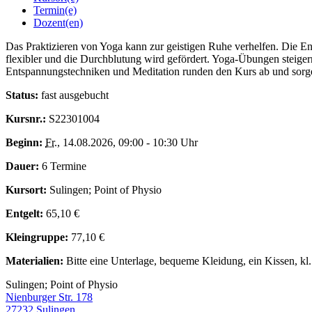
Termin(e)
Dozent(en)
Das Praktizieren von Yoga kann zur geistigen Ruhe verhelfen. Die Ene
flexibler und die Durchblutung wird gefördert. Yoga-Übungen steige
Entspannungstechniken und Meditation runden den Kurs ab und sorgen
Status:
fast ausgebucht
Kursnr.:
S22301004
Beginn:
Fr.
, 14.08.2026, 09:00 - 10:30 Uhr
Dauer:
6 Termine
Kursort:
Sulingen; Point of Physio
Entgelt:
65,10 €
Kleingruppe:
77,10 €
Materialien:
Bitte eine Unterlage, bequeme Kleidung, ein Kissen, k
Sulingen; Point of Physio
Nienburger Str. 178
27232 Sulingen