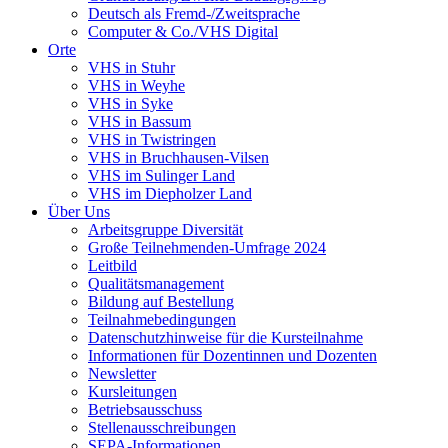
Deutsch als Fremd-/Zweitsprache
Computer & Co./VHS Digital
Orte
VHS in Stuhr
VHS in Weyhe
VHS in Syke
VHS in Bassum
VHS in Twistringen
VHS in Bruchhausen-Vilsen
VHS im Sulinger Land
VHS im Diepholzer Land
Über Uns
Arbeitsgruppe Diversität
Große Teilnehmenden-Umfrage 2024
Leitbild
Qualitätsmanagement
Bildung auf Bestellung
Teilnahmebedingungen
Datenschutzhinweise für die Kursteilnahme
Informationen für Dozentinnen und Dozenten
Newsletter
Kursleitungen
Betriebsausschuss
Stellenausschreibungen
SEPA-Informationen