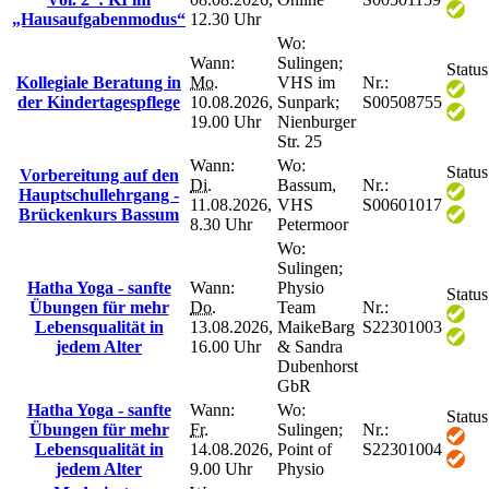
„Hausaufgabenmodus“
12.30 Uhr
Wo:
Wann:
Sulingen;
Status
Kollegiale Beratung in
Mo.
VHS im
Nr.:
der Kindertagespflege
10.08.2026,
Sunpark;
S00508755
19.00 Uhr
Nienburger
Str. 25
Wann:
Wo:
Status
Vorbereitung auf den
Di.
Bassum,
Nr.:
Hauptschullehrgang -
11.08.2026,
VHS
S00601017
Brückenkurs Bassum
8.30 Uhr
Petermoor
Wo:
Sulingen;
Hatha Yoga - sanfte
Wann:
Physio
Status
Übungen für mehr
Do.
Team
Nr.:
Lebensqualität in
13.08.2026,
MaikeBarg
S22301003
jedem Alter
16.00 Uhr
& Sandra
Dubenhorst
GbR
Hatha Yoga - sanfte
Wann:
Wo:
Status
Übungen für mehr
Fr.
Sulingen;
Nr.:
Lebensqualität in
14.08.2026,
Point of
S22301004
jedem Alter
9.00 Uhr
Physio