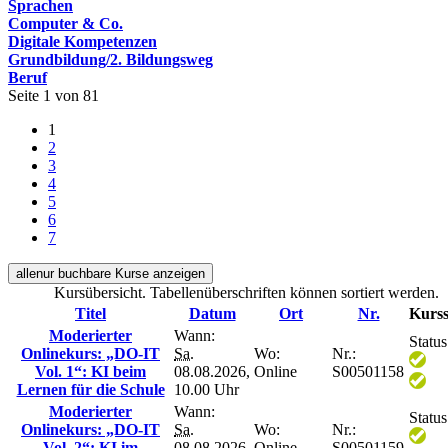
Sprachen
Computer & Co.
Digitale Kompetenzen
Grundbildung/2. Bildungsweg
Beruf
Seite 1 von 81
1
2
3
4
5
6
7
alle
nur buchbare
Kurse anzeigen
Kursübersicht. Tabellenüberschriften können sortiert werden.
Titel
Datum
Ort
Nr.
Kurss
Moderierter
Wann:
Status
Onlinekurs: „DO-IT
Sa.
Wo:
Nr.:
Vol. 1“: KI beim
08.08.2026,
Online
S00501158
Lernen für die Schule
10.00 Uhr
Moderierter
Wann:
Status
Onlinekurs: „DO-IT
Sa.
Wo:
Nr.:
Vol. 2“: KI im
08.08.2026,
Online
S00501159