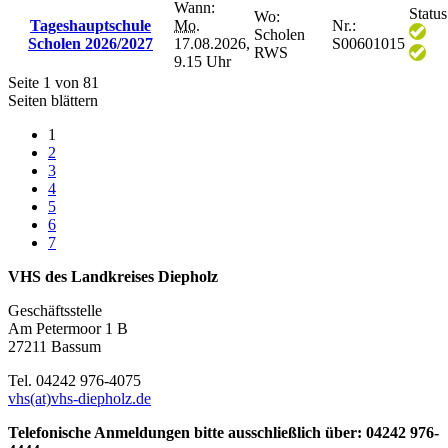
Wann:
Status
Wo:
Tageshauptschule
Mo.
Nr.:
Scholen
Scholen 2026/2027
17.08.2026,
S00601015
RWS
9.15 Uhr
Seite 1 von 81
Seiten blättern
1
2
3
4
5
6
7
VHS des Landkreises Diepholz
Geschäftsstelle
Am Petermoor 1 B
27211 Bassum
Tel. 04242 976-4075
vhs(at)vhs-diepholz.de
Telefonische Anmeldungen bitte ausschließlich über: 04242 976-