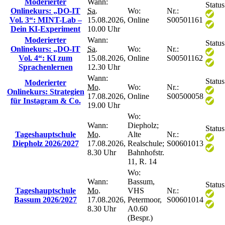
Moderierter
Wann:
Status
Onlinekurs: „DO-IT
Sa.
Wo:
Nr.:
Vol. 3“: MINT-Lab –
15.08.2026,
Online
S00501161
Dein KI-Experiment
10.00 Uhr
Moderierter
Wann:
Status
Onlinekurs: „DO-IT
Sa.
Wo:
Nr.:
Vol. 4“: KI zum
15.08.2026,
Online
S00501162
Sprachenlernen
12.30 Uhr
Wann:
Status
Moderierter
Mo.
Wo:
Nr.:
Onlinekurs: Strategien
17.08.2026,
Online
S00500058
für Instagram & Co.
19.00 Uhr
Wo:
Wann:
Diepholz;
Status
Tageshauptschule
Mo.
Alte
Nr.:
Diepholz 2026/2027
17.08.2026,
Realschule;
S00601013
8.30 Uhr
Bahnhofstr.
11, R. 14
Wo:
Wann:
Bassum,
Status
Tageshauptschule
Mo.
VHS
Nr.:
Bassum 2026/2027
17.08.2026,
Petermoor,
S00601014
8.30 Uhr
A0.60
(Bespr.)