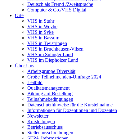
Deutsch als Fremd-/Zweitsprache
Computer & Co./VHS Digital
Orte
VHS in Stuhr
VHS in Weyhe
VHS in Syke
VHS in Bassum
VHS in Twistringen
VHS in Bruchhausen-Vilsen
VHS im Sulinger Land
VHS im Diepholzer Land
Über Uns
Arbeitsgruppe Diversität
Große Teilnehmenden-Umfrage 2024
Leitbild
Qualitätsmanagement
Bildung auf Bestellung
Teilnahmebedingungen
Datenschutzhinweise für die Kursteilnahme
Informationen für Dozentinnen und Dozenten
Newsletter
Kursleitungen
Betriebsausschuss
Stellenausschreibungen
SEPA-Informationen