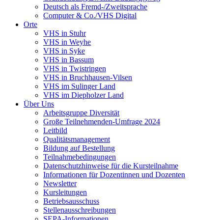
Deutsch als Fremd-/Zweitsprache
Computer & Co./VHS Digital
Orte
VHS in Stuhr
VHS in Weyhe
VHS in Syke
VHS in Bassum
VHS in Twistringen
VHS in Bruchhausen-Vilsen
VHS im Sulinger Land
VHS im Diepholzer Land
Über Uns
Arbeitsgruppe Diversität
Große Teilnehmenden-Umfrage 2024
Leitbild
Qualitätsmanagement
Bildung auf Bestellung
Teilnahmebedingungen
Datenschutzhinweise für die Kursteilnahme
Informationen für Dozentinnen und Dozenten
Newsletter
Kursleitungen
Betriebsausschuss
Stellenausschreibungen
SEPA-Informationen