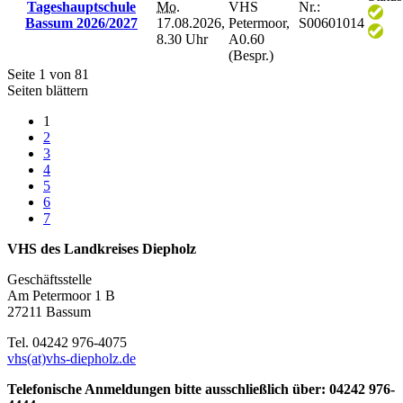
Tageshauptschule
Mo.
VHS
Nr.:
Bassum 2026/2027
17.08.2026,
Petermoor,
S00601014
8.30 Uhr
A0.60
(Bespr.)
Seite 1 von 81
Seiten blättern
1
2
3
4
5
6
7
VHS des Landkreises Diepholz
Geschäftsstelle
Am Petermoor 1 B
27211 Bassum
Tel. 04242 976-4075
vhs(at)vhs-diepholz.de
Telefonische Anmeldungen bitte ausschließlich über: 04242 976-