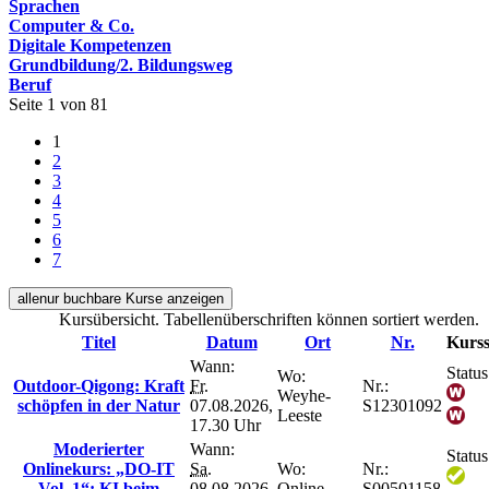
Sprachen
Computer & Co.
Digitale Kompetenzen
Grundbildung/2. Bildungsweg
Beruf
Seite 1 von 81
1
2
3
4
5
6
7
alle
nur buchbare
Kurse anzeigen
Kursübersicht. Tabellenüberschriften können sortiert werden.
Titel
Datum
Ort
Nr.
Kurss
Wann:
Status
Wo:
Outdoor-Qigong: Kraft
Fr.
Nr.:
Weyhe-
schöpfen in der Natur
07.08.2026,
S12301092
Leeste
17.30 Uhr
Moderierter
Wann:
Status
Onlinekurs: „DO-IT
Sa.
Wo:
Nr.:
Vol. 1“: KI beim
08.08.2026,
Online
S00501158