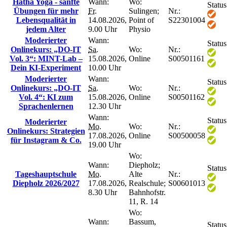
Hatha Yoga - sanfte
Wann:
Wo:
Status
Übungen für mehr
Fr.
Sulingen;
Nr.:
Lebensqualität in
14.08.2026,
Point of
S22301004
jedem Alter
9.00 Uhr
Physio
Moderierter
Wann:
Status
Onlinekurs: „DO-IT
Sa.
Wo:
Nr.:
Vol. 3“: MINT-Lab –
15.08.2026,
Online
S00501161
Dein KI-Experiment
10.00 Uhr
Moderierter
Wann:
Status
Onlinekurs: „DO-IT
Sa.
Wo:
Nr.:
Vol. 4“: KI zum
15.08.2026,
Online
S00501162
Sprachenlernen
12.30 Uhr
Wann:
Status
Moderierter
Mo.
Wo:
Nr.:
Onlinekurs: Strategien
17.08.2026,
Online
S00500058
für Instagram & Co.
19.00 Uhr
Wo:
Wann:
Diepholz;
Status
Tageshauptschule
Mo.
Alte
Nr.:
Diepholz 2026/2027
17.08.2026,
Realschule;
S00601013
8.30 Uhr
Bahnhofstr.
11, R. 14
Wo:
Wann:
Bassum,
Status