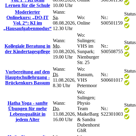
Lernen für die Schule
10.00 Uhr
Moderierter
Wann:
Status
Onlinekurs: „DO-IT
Sa.
Wo:
Nr.:
Vol. 2“: KI im
08.08.2026,
Online
S00501159
„Hausaufgabenmodus“
12.30 Uhr
Wo:
Wann:
Sulingen;
Status
Kollegiale Beratung in
Mo.
VHS im
Nr.:
der Kindertagespflege
10.08.2026,
Sunpark;
S00508755
19.00 Uhr
Nienburger
Str. 25
Wann:
Wo:
Status
Vorbereitung auf den
Di.
Bassum,
Nr.:
Hauptschullehrgang -
11.08.2026,
VHS
S00601017
Brückenkurs Bassum
8.30 Uhr
Petermoor
Wo:
Sulingen;
Hatha Yoga - sanfte
Wann:
Physio
Status
Übungen für mehr
Do.
Team
Nr.:
Lebensqualität in
13.08.2026,
MaikeBarg
S22301003
jedem Alter
16.00 Uhr
& Sandra
Dubenhorst
GbR