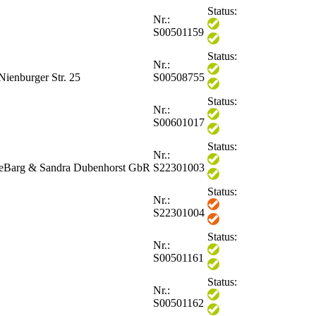
Status:
Nr.:
S00501159
Status:
Nr.:
ienburger Str. 25
S00508755
Status:
Nr.:
S00601017
Status:
Nr.:
keBarg & Sandra Dubenhorst GbR
S22301003
Status:
Nr.:
S22301004
Status:
Nr.:
S00501161
Status:
Nr.:
S00501162