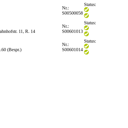
Status:
Nr.:
S00500058
Status:
Nr.:
ahnhofstr. 11, R. 14
S00601013
Status:
Nr.:
60 (Bespr.)
S00601014