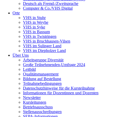
Deutsch als Fremd-/Zweitsprache
Computer & Co./VHS Digital
Orte
VHS in Stuhr
VHS in Weyhe
VHS in Syke
VHS in Bassum
VHS in Twistringen
VHS in Bruchhausen-Vilsen
VHS im Sulinger Land
VHS im Diepholzer Land
Über Uns
Arbeitsgruppe Diversität
Große Teilnehmenden-Umfrage 2024
Leitbild
Qualitätsmanagement
Bildung auf Bestellung
Teilnahmebedingungen
Datenschutzhinweise für die Kursteilnahme
Informationen für Dozentinnen und Dozenten
Newsletter
Kursleitungen
Betriebsausschuss
Stellenausschreibungen
SEPA-Informationen