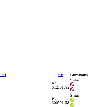
Ort
Nr.
Kursstatus
Status:
Nr.:
S12301092
Status:
Nr.:
S00501158