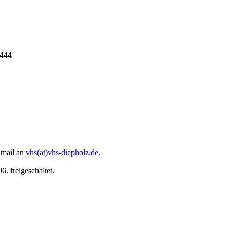
4444
 Email an
vhs(at)vhs-diepholz.de
.
. freigeschaltet.