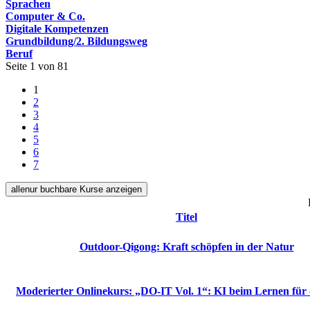
Sprachen
Computer & Co.
Digitale Kompetenzen
Grundbildung/2. Bildungsweg
Beruf
Seite 1 von 81
1
2
3
4
5
6
7
alle
nur buchbare
Kurse anzeigen
Titel
Outdoor-Qigong: Kraft schöpfen in der Natur
Moderierter Onlinekurs: „DO-IT Vol. 1“: KI beim Lernen für 