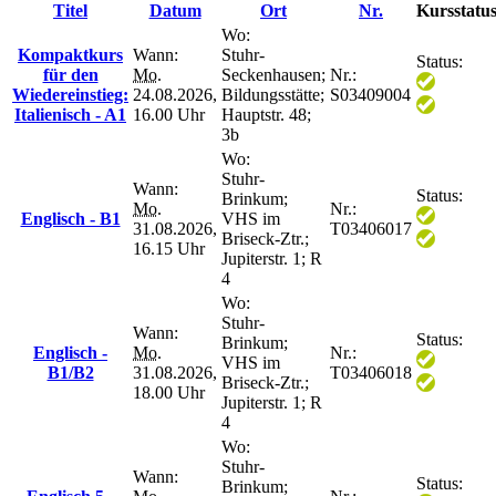
Titel
Datum
Ort
Nr.
Kursstatu
Wo:
Kompaktkurs
Wann:
Stuhr-
Status:
für den
Mo.
Seckenhausen;
Nr.:
Wiedereinstieg:
24.08.2026,
Bildungsstätte;
S03409004
Italienisch - A1
16.00 Uhr
Hauptstr. 48;
3b
Wo:
Stuhr-
Wann:
Status:
Brinkum;
Mo.
Nr.:
Englisch - B1
VHS im
31.08.2026,
T03406017
Briseck-Ztr.;
16.15 Uhr
Jupiterstr. 1; R
4
Wo:
Stuhr-
Wann:
Status:
Brinkum;
Englisch -
Mo.
Nr.:
VHS im
B1/B2
31.08.2026,
T03406018
Briseck-Ztr.;
18.00 Uhr
Jupiterstr. 1; R
4
Wo:
Stuhr-
Wann:
Status:
Brinkum;