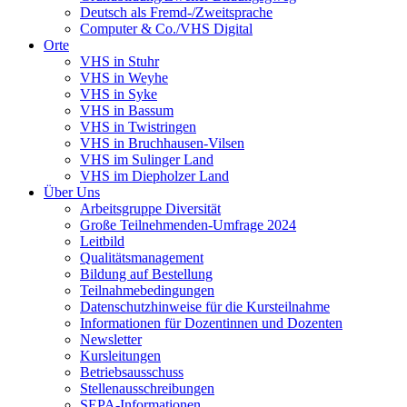
Deutsch als Fremd-/Zweitsprache
Computer & Co./VHS Digital
Orte
VHS in Stuhr
VHS in Weyhe
VHS in Syke
VHS in Bassum
VHS in Twistringen
VHS in Bruchhausen-Vilsen
VHS im Sulinger Land
VHS im Diepholzer Land
Über Uns
Arbeitsgruppe Diversität
Große Teilnehmenden-Umfrage 2024
Leitbild
Qualitätsmanagement
Bildung auf Bestellung
Teilnahmebedingungen
Datenschutzhinweise für die Kursteilnahme
Informationen für Dozentinnen und Dozenten
Newsletter
Kursleitungen
Betriebsausschuss
Stellenausschreibungen
SEPA-Informationen