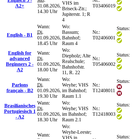
Englisch 5 -
Mo.
Nr.:
VHS im
A2+
31.08.2026,
T03406019
Briseck-Ztr.;
14.30 Uhr
Jupiterstr. 1; R
4
Wann:
Wo:
Status:
Di.
Bassum;
Nr.:
English - B1
01.09.2026,
Bahnhof;
T02406001
18.45 Uhr
Raum 4
Wo:
English for
Wann:
Status:
Diepholz; Alte
advanced
Di.
Nr.:
Realschule;
Beginners 2 -
01.09.2026,
T05406002
Bahnhofstr.
A2
18.00 Uhr
11, R. 22
Wann:
Wo:
Status:
Parlons
Di.
Weyhe; VHS
Nr.:
français - B2
01.09.2026,
im Bahnhof;
T12408011
19.30 Uhr
Raum 1.1
Wann:
Wo:
Status:
Brasilianisches
Di.
Weyhe; VHS
Nr.:
Portugiesisch 1
01.09.2026,
im Bahnhof;
T12418003
- A2
18.30 Uhr
Raum 2.1
Wo:
Weyhe-Leeste;
Wann:
Status:
VHS in