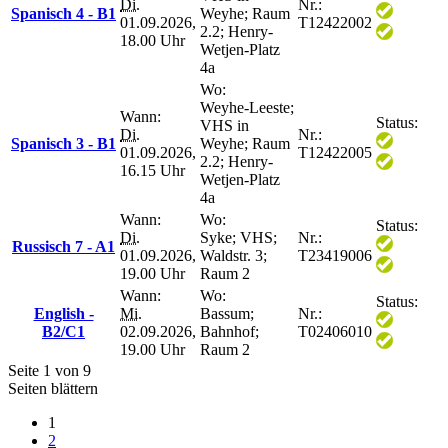
Di.
Nr.:
Spanisch 4 - B1
Weyhe; Raum
01.09.2026,
T12422002
2.2; Henry-
18.00 Uhr
Wetjen-Platz
4a
Wo:
Weyhe-Leeste;
Wann:
Status:
VHS in
Di.
Nr.:
Spanisch 3 - B1
Weyhe; Raum
01.09.2026,
T12422005
2.2; Henry-
16.15 Uhr
Wetjen-Platz
4a
Wann:
Wo:
Status:
Di.
Syke; VHS;
Nr.:
Russisch 7 - A1
01.09.2026,
Waldstr. 3;
T23419006
19.00 Uhr
Raum 2
Wann:
Wo:
Status:
English -
Mi.
Bassum;
Nr.:
B2/C1
02.09.2026,
Bahnhof;
T02406010
19.00 Uhr
Raum 2
Seite 1 von 9
Seiten blättern
1
2