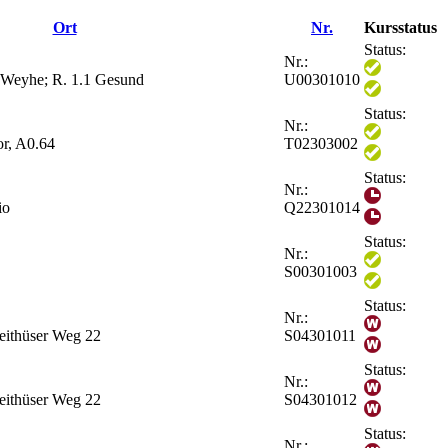
Ort
Nr.
Kursstatus
Status:
Nr.:
 Weyhe; R. 1.1 Gesund
U00301010
Status:
Nr.:
r, A0.64
T02303002
Status:
Nr.:
io
Q22301014
Status:
Nr.:
S00301003
Status:
Nr.:
Heithüser Weg 22
S04301011
Status:
Nr.:
Heithüser Weg 22
S04301012
Status:
Nr.: