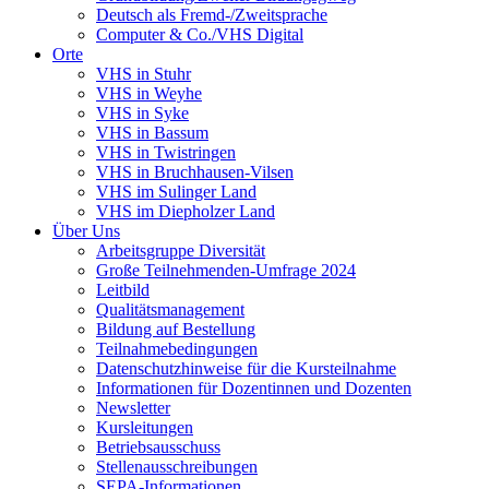
Deutsch als Fremd-/Zweitsprache
Computer & Co./VHS Digital
Orte
VHS in Stuhr
VHS in Weyhe
VHS in Syke
VHS in Bassum
VHS in Twistringen
VHS in Bruchhausen-Vilsen
VHS im Sulinger Land
VHS im Diepholzer Land
Über Uns
Arbeitsgruppe Diversität
Große Teilnehmenden-Umfrage 2024
Leitbild
Qualitätsmanagement
Bildung auf Bestellung
Teilnahmebedingungen
Datenschutzhinweise für die Kursteilnahme
Informationen für Dozentinnen und Dozenten
Newsletter
Kursleitungen
Betriebsausschuss
Stellenausschreibungen
SEPA-Informationen