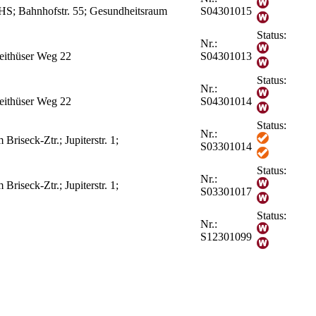
HS; Bahnhofstr. 55; Gesundheitsraum
S04301015
Status:
Nr.:
Heithüser Weg 22
S04301013
Status:
Nr.:
Heithüser Weg 22
S04301014
Status:
Nr.:
riseck-Ztr.; Jupiterstr. 1;
S03301014
Status:
Nr.:
riseck-Ztr.; Jupiterstr. 1;
S03301017
Status:
Nr.:
S12301099