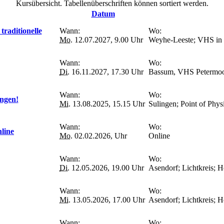
Kursübersicht. Tabellenüberschriften können sortiert werden.
Datum
traditionelle
Wann:
Wo:
Mo.
12.07.2027, 9.00 Uhr
Weyhe-Leeste; VHS in
Wann:
Wo:
Di.
16.11.2027, 17.30 Uhr
Bassum, VHS Petermoo
Wann:
Wo:
ingen!
Mi.
13.08.2025, 15.15 Uhr
Sulingen; Point of Phys
Wann:
Wo:
line
Mo.
02.02.2026, Uhr
Online
Wann:
Wo:
Di.
12.05.2026, 19.00 Uhr
Asendorf; Lichtkreis; 
Wann:
Wo:
Mi.
13.05.2026, 17.00 Uhr
Asendorf; Lichtkreis; 
Wann:
Wo: