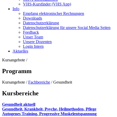
VHS-Kursfinder (VHS App)
Info
Empfang elektronischer Rechnungen
Downloads
Datenschutzerklärung
Datenschutzerklärung für unsere Social Media Seiten
Feedback
Unser Team
Unsere Dozenten
Login Intern
Aktuelles
Kursangebote
/
Programm
Kursangebote
/
Fachbereiche
/
Gesundheit
Kursbereiche
Gesundheit aktuell
Gesundheit, Krankheit, Psyche, Heilmethoden, Pflege
Autogenes Training, Progressive Muskelentspannung