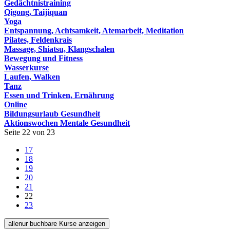
Gedächtnistraining
Qigong, Taijiquan
Yoga
Entspannung, Achtsamkeit, Atemarbeit, Meditation
Pilates, Feldenkrais
Massage, Shiatsu, Klangschalen
Bewegung und Fitness
Wasserkurse
Laufen, Walken
Tanz
Essen und Trinken, Ernährung
Online
Bildungsurlaub Gesundheit
Aktionswochen Mentale Gesundheit
Seite 22 von 23
17
18
19
20
21
22
23
alle
nur buchbare
Kurse anzeigen