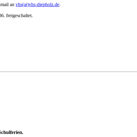
 Email an
vhs(at)vhs-diepholz.de
.
. freigeschaltet.
Schulferien.