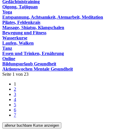
Gedächtnistraining
Qigong, Taijiquan
Yoga
Entspannung, Achtsamkeit, Atemarbeit, Meditation
Pilates, Feldenkrais
Massage, Shiatsu, Klangschalen
Bewegung und Fitness
Wasserkurse
Laufen, Walken
Tanz
Essen und Trinken, Ernährung
Online
Bildungsurlaub Gesundheit
Aktionswochen Mentale Gesundheit
Seite 1 von 23
1
2
3
4
5
6
7
alle
nur buchbare
Kurse anzeigen