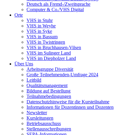
Deutsch als Fremd-/Zweitsprache
Computer & Co./VHS Digital
Orte
VHS in Stuhr
VHS in Weyhe
VHS in Syke
VHS in Bassum
VHS in Twistringen
VHS in Bruchhausen-Vilsen
VHS im Sulinger Land
VHS im Diepholzer Land
Über Uns
Arbeitsgruppe Diversität
Große Teilnehmenden-Umfrage 2024
Leitbild
Qualitätsmanagement
Bildung auf Bestellung
Teilnahmebedingungen
Datenschutzhinweise für die Kursteilnahme
Informationen für Dozentinnen und Dozenten
Newsletter
Kursleitungen
Betriebsausschuss
Stellenausschreibungen
SEPA-Informationen