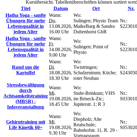
Kursübersicht. Tabellenüberschriften können sortiert wer
Titel
Datum
Ort
Nr.
Hatha Yoga - sanfte
Wann:
Wo:
Übungen für mehr
Do.
Sulingen; Physio Team
Nr.:
Lebensqualität in
13.08.2026,
MaikeBarg & Sandra
S22301
jedem Alter
16.00 Uhr
Dubenhorst GbR
Hatha Yoga - sanfte
Wann:
Wo:
Übungen für mehr
Fr.
Nr.:
Sulingen; Point of
Lebensqualität in
14.08.2026,
S22301
Physio
jedem Alter
9.00 Uhr
Wann:
Wo:
Rund um die
Di.
Twistringen;
Nr.:
Kartoffel
18.08.2026,
Schulzentrum; Küche;
S24305
18.30 Uhr
roter Neubau
Stressbewältigung
Wann:
Wo:
durch
Mi.
Stuhr-Brinkum; VHS
Nr.:
Achtsamkeitstraining
19.08.2026,
im Briseck-Ztr.;
S03301
(MBSR) -
18.45 Uhr
Jupiterstr. 1; R 3
Infoveranstaltung
Wo:
Wann:
Diepholz; Alte
Gehirntraining mit
Mi.
Nr.:
Realschule;
Life Kinetik 60+
19.08.2026,
S05302
Bahnhofstr. 11, R. 29 -
9.30 Uhr
Vortragsraum