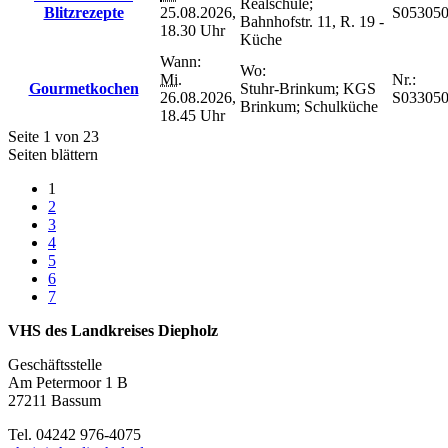
Realschule;
Blitzrezepte
25.08.2026,
S05305
Bahnhofstr. 11, R. 19 -
18.30 Uhr
Küche
Wann:
Wo:
Mi.
Nr.:
Gourmetkochen
Stuhr-Brinkum; KGS
26.08.2026,
S033050
Brinkum; Schulküche
18.45 Uhr
Seite 1 von 23
Seiten blättern
1
2
3
4
5
6
7
VHS des Landkreises Diepholz
Geschäftsstelle
Am Petermoor 1 B
27211 Bassum
Tel. 04242 976-4075