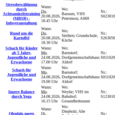
Stressbewältigung
Wann:
durch
Wo:
Do.
Nr.:
Achtsamkeitstraining
Bassum, VHS
20.08.2026,
S02301
(MBSR) -
Petermoor, A069
18.45 Uhr
Infoveranstaltung
Wann:
Wo:
Rund um die
Do.
Nr.:
Ströhen; Grundschule,
Kartoffel
20.08.2026,
S26305
Küche
18.30 Uhr
Schach für Kinder
Wann:
Wo:
ab 5 Jahre,
Mo.
Barnstorf;
Nr.:
Jugendliche und
24.08.2026,
Dorfgemeinschaftshaus
S011020
Erwachsene
17.00 Uhr
Aldorf
Wann:
Wo:
Schach für
Mo.
Barnstorf;
Nr.:
Jugendliche und
24.08.2026,
Dorfgemeinschaftshaus
S011020
Erwachsene
19.00 Uhr
Aldorf
Wann:
Wo:
Innere Balance
Mo.
Weyhe; VHS im
Nr.:
durch Yoga
24.08.2026,
Bahnhof;
S12301
16.15 Uhr
Gesundheitsraum
Wo:
Wann:
Diepholz; Alte
Ofenhits meets
Di.
Nr.: