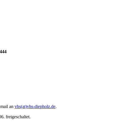
4444
 Email an
vhs(at)vhs-diepholz.de
.
. freigeschaltet.