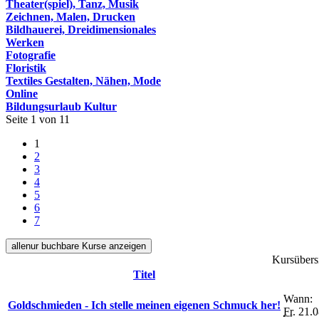
Theater(spiel), Tanz, Musik
Zeichnen, Malen, Drucken
Bildhauerei, Dreidimensionales
Werken
Fotografie
Floristik
Textiles Gestalten, Nähen, Mode
Online
Bildungsurlaub Kultur
Seite 1 von 11
1
2
3
4
5
6
7
alle
nur buchbare
Kurse anzeigen
Kursübersi
Titel
Wann:
Goldschmieden - Ich stelle meinen eigenen Schmuck her!
Fr.
21.0