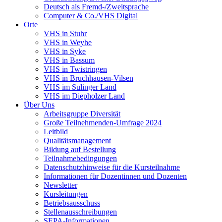
Deutsch als Fremd-/Zweitsprache
Computer & Co./VHS Digital
Orte
VHS in Stuhr
VHS in Weyhe
VHS in Syke
VHS in Bassum
VHS in Twistringen
VHS in Bruchhausen-Vilsen
VHS im Sulinger Land
VHS im Diepholzer Land
Über Uns
Arbeitsgruppe Diversität
Große Teilnehmenden-Umfrage 2024
Leitbild
Qualitätsmanagement
Bildung auf Bestellung
Teilnahmebedingungen
Datenschutzhinweise für die Kursteilnahme
Informationen für Dozentinnen und Dozenten
Newsletter
Kursleitungen
Betriebsausschuss
Stellenausschreibungen
SEPA-Informationen