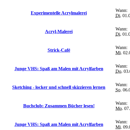
Wann:
Experimentelle Acrylmalerei
Di.
01.0
Wann:
Acryl-Malerei
Di.
01.0
Wann:
Strick-Café
Mi.
02.
Wann:
Junge VHS: Spaß am Malen mit Acrylfarben
Do.
03.
Wann:
Sketching - locker und schnell skizzieren lernen
So.
06.0
Wann:
Buchclub: Zusammen Bücher lesen!
Mo.
07.
Wann:
Junge VHS: Spaß am Malen mit Acrylfarben
Mi.
09.