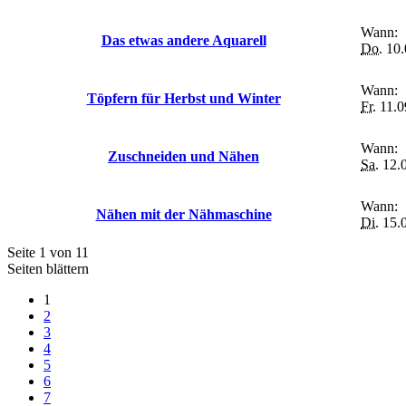
Wann:
Das etwas andere Aquarell
Do.
10.
Wann:
Töpfern für Herbst und Winter
Fr.
11.0
Wann:
Zuschneiden und Nähen
Sa.
12.0
Wann:
Nähen mit der Nähmaschine
Di.
15.0
Seite 1 von 11
Seiten blättern
1
2
3
4
5
6
7